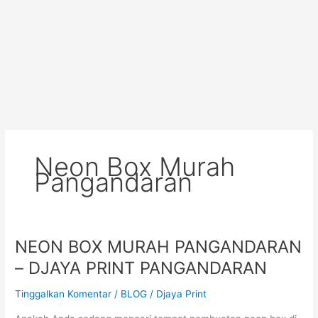
Lewati
ke
konten
Neon Box Murah
Pangandaran
NEON BOX MURAH PANGANDARAN
NEON
BOX
– DJAYA PRINT PANGANDARAN
MURAH
PANGANDARAN
Tinggalkan Komentar
/
BLOG
/
Djaya Print
–