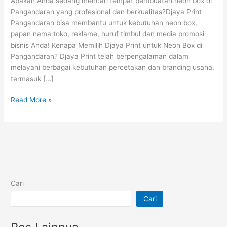
Apakah Anda sedang mencari tempat pembuatan neon box di
DJAYA
Pangandaran yang profesional dan berkualitas?Djaya Print
PRINT
Pangandaran bisa membantu untuk kebutuhan neon box,
PANGANDARAN
papan nama toko, reklame, huruf timbul dan media promosi
bisnis Anda! Kenapa Memilih Djaya Print untuk Neon Box di
Pangandaran? Djaya Print telah berpengalaman dalam
melayani berbagai kebutuhan percetakan dan branding usaha,
termasuk […]
Read More »
Cari
Cari